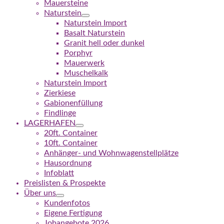
Mauersteine
Naturstein
Naturstein Import
Basalt Naturstein
Granit hell oder dunkel
Porphyr
Mauerwerk
Muschelkalk
Naturstein Import
Zierkiese
Gabionenfüllung
Findlinge
LAGERHAFEN
20ft. Container
10ft. Container
Anhänger- und Wohnwagenstellplätze
Hausordnung
Infoblatt
Preislisten & Prospekte
Über uns
Kundenfotos
Eigene Fertigung
Jobangebote 2026