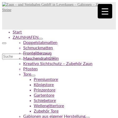
Start
ZAUNHAFEN
Doppelstabmatten
Schmuckmatten
Frontgitterzaun
Suche
Maschendrahtzaun
nach:
Kreativo Sichtschutz – Zubehör Zaun
Pfosten
Tore
Premiumtore
Königstore
Prinzentore
Gartentore
Schiebetore
Wellengittertore
Zubehör Tore
Gabionen aus eigener Herstellung