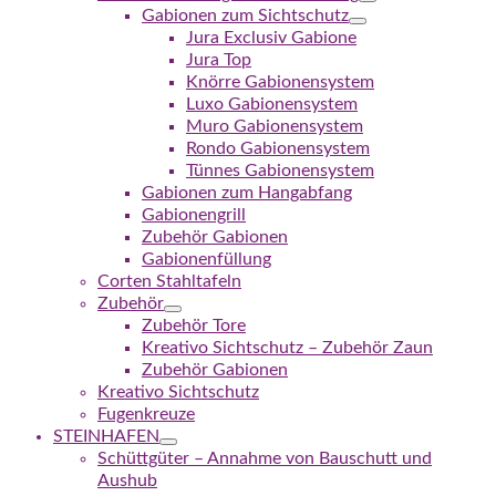
Gabionen zum Sichtschutz
Jura Exclusiv Gabione
Jura Top
Knörre Gabionensystem
Luxo Gabionensystem
Muro Gabionensystem
Rondo Gabionensystem
Tünnes Gabionensystem
Gabionen zum Hangabfang
Gabionengrill
Zubehör Gabionen
Gabionenfüllung
Corten Stahltafeln
Zubehör
Zubehör Tore
Kreativo Sichtschutz – Zubehör Zaun
Zubehör Gabionen
Kreativo Sichtschutz
Fugenkreuze
STEINHAFEN
Schüttgüter – Annahme von Bauschutt und
Aushub