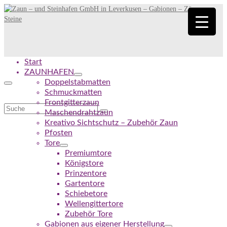
Start
ZAUNHAFEN
Doppelstabmatten
Schmuckmatten
Frontgitterzaun
Suche
Maschendrahtzaun
nach:
Kreativo Sichtschutz – Zubehör Zaun
Pfosten
Tore
Premiumtore
Königstore
Prinzentore
Gartentore
Schiebetore
Wellengittertore
Zubehör Tore
Gabionen aus eigener Herstellung