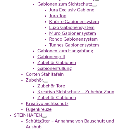
Gabionen zum Sichtschutz
Jura Exclusiv Gabione
Jura Top
Knörre Gabionensystem
Luxo Gabionensystem
Muro Gabionensystem
Rondo Gabionensystem
Tünnes Gabionensystem
Gabionen zum Hangabfang
Gabionengrill
Zubehör Gabionen
Gabionenfüllung
Corten Stahltafeln
Zubehör
Zubehör Tore
Kreativo Sichtschutz – Zubehör Zaun
Zubehör Gabionen
Kreativo Sichtschutz
Fugenkreuze
STEINHAFEN
Schüttgüter – Annahme von Bauschutt und
Aushub