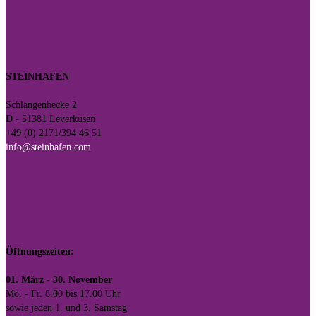
STEINHAFEN
Schlangenhecke 2
D - 51381 Leverkusen
+49 (0) 2171/394 46 51
info@steinhafen.com
Öffnungszeiten:
01. März - 30. November
Mo. - Fr. 8.00 bis 17.00 Uhr
sowie jeden 1. und 3. Samstag