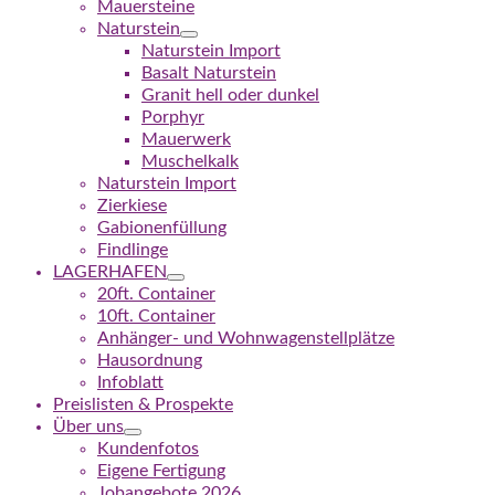
Mauersteine
Naturstein
Naturstein Import
Basalt Naturstein
Granit hell oder dunkel
Porphyr
Mauerwerk
Muschelkalk
Naturstein Import
Zierkiese
Gabionenfüllung
Findlinge
LAGERHAFEN
20ft. Container
10ft. Container
Anhänger- und Wohnwagenstellplätze
Hausordnung
Infoblatt
Preislisten & Prospekte
Über uns
Kundenfotos
Eigene Fertigung
Jobangebote 2026