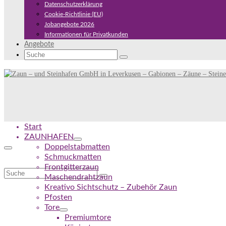
Datenschutzerklärung
Cookie-Richtlinie (EU)
Jobangebote 2026
Informationen für Privatkunden
Angebote
Suche
nach:
Start
ZAUNHAFEN
Doppelstabmatten
Schmuckmatten
Frontgitterzaun
Suche
Maschendrahtzaun
nach:
Kreativo Sichtschutz – Zubehör Zaun
Pfosten
Tore
Premiumtore