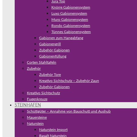
Jura Top
Knörre Gabionensystem
Luxo Gabionensystem
Muro Gabionensystem
Rondo Gabionensystem
Tünnes Gabionensystem
Gabionen zum Hangabfang
Gabionengrill
Zubehör Gabionen
Gabionenfüllung
Corten Stahltafeln
Zubehör
Zubehör Tore
Kreativo Sichtschutz – Zubehör Zaun
Zubehör Gabionen
Kreativo Sichtschutz
Fugenkreuze
STEINHAFEN
Schüttgüter – Annahme von Bauschutt und Aushub
Mauersteine
Naturstein
Naturstein Import
Basalt Naturstein