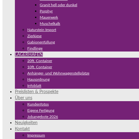
Granit hell oder dunkel
Porphyr
Mauerwerk
Muschelkalk
Naturstein Import
Zierkiese
Gabionenfüllung
Findlinge
LAGERHAFEN
20ft. Container
10ft. Container
Anhänger- und Wohnwagenstellplätze
Hausordnung
Infoblatt
Preislisten & Prospekte
Über uns
Kundenfotos
Eigene Fertigung
Jobangebote 2026
Neuigkeiten
Kontakt
Impressum