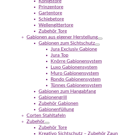
Königstore
Prinzentore
Gartentore
Schiebetore
Wellengittertore
Zubehör Tore
Gabionen aus eigener Herstellung
Gabionen zum Sichtschutz
Jura Exclusiv Gabione
Jura Top
Knörre Gabionensystem
Luxo Gabionensystem
Muro Gabionensystem
Rondo Gabionensystem
Tünnes Gabionensystem
Gabionen zum Hangabfang
Gabionengrill
Zubehör Gabionen
Gabionenfüllung
Corten Stahltafeln
Zubehör
Zubehör Tore
Kreativo Sichtschutz – Zubehör Zaun