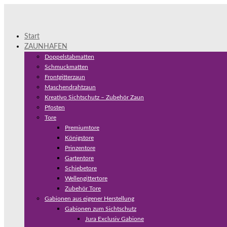
Start
ZAUNHAFEN
Doppelstabmatten
Schmuckmatten
Frontgitterzaun
Maschendrahtzaun
Kreativo Sichtschutz – Zubehör Zaun
Pfosten
Tore
Premiumtore
Königstore
Prinzentore
Gartentore
Schiebetore
Wellengittertore
Zubehör Tore
Gabionen aus eigener Herstellung
Gabionen zum Sichtschutz
Jura Exclusiv Gabione