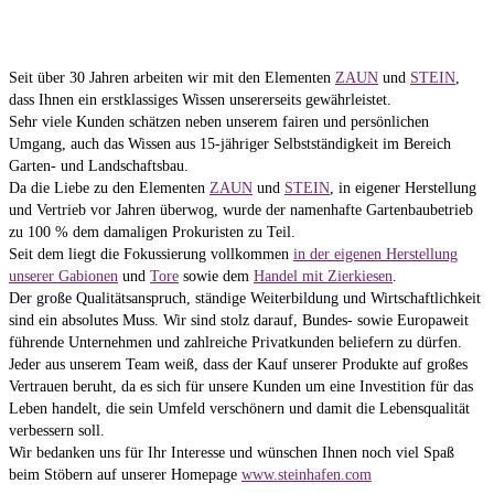
1
2
3
4
5
6
Seit über 30 Jahren arbeiten wir mit den Elementen
ZAUN
und
STEIN
,
dass Ihnen ein erstklassiges Wissen unsererseits gewährleistet.
Sehr viele Kunden schätzen neben unserem fairen und persönlichen
Umgang, auch das Wissen aus 15-jähriger Selbstständigkeit im Bereich
Garten- und Landschaftsbau.
Da die Liebe zu den Elementen
ZAUN
und
STEIN
, in eigener Herstellung
und Vertrieb vor Jahren überwog, wurde der namenhafte Gartenbaubetrieb
zu 100 % dem damaligen Prokuristen zu Teil.
Seit dem liegt die Fokussierung vollkommen
in der eigenen Herstellung
unserer Gabionen
und
Tore
sowie dem
Handel mit Zierkiesen
.
Der große Qualitätsanspruch, ständige Weiterbildung und Wirtschaftlichkeit
sind ein absolutes Muss. Wir sind stolz darauf, Bundes- sowie Europaweit
führende Unternehmen und zahlreiche Privatkunden beliefern zu dürfen.
Jeder aus unserem Team weiß, dass der Kauf unserer Produkte auf großes
Vertrauen beruht, da es sich für unsere Kunden um eine Investition für das
Leben handelt, die sein Umfeld verschönern und damit die Lebensqualität
verbessern soll.
Wir bedanken uns für Ihr Interesse und wünschen Ihnen noch viel Spaß
beim Stöbern auf unserer Homepage
www.steinhafen.com