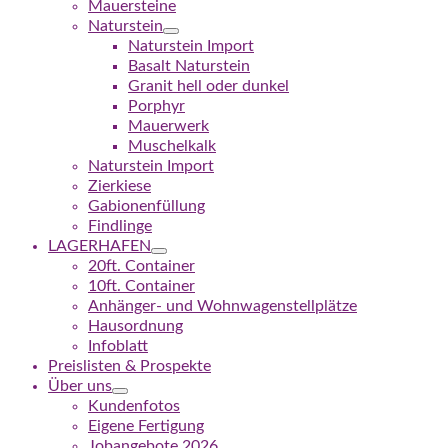
Mauersteine
Naturstein
Naturstein Import
Basalt Naturstein
Granit hell oder dunkel
Porphyr
Mauerwerk
Muschelkalk
Naturstein Import
Zierkiese
Gabionenfüllung
Findlinge
LAGERHAFEN
20ft. Container
10ft. Container
Anhänger- und Wohnwagenstellplätze
Hausordnung
Infoblatt
Preislisten & Prospekte
Über uns
Kundenfotos
Eigene Fertigung
Jobangebote 2026