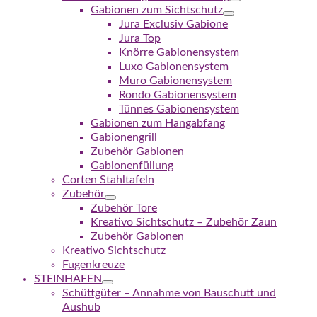
Gabionen zum Sichtschutz
Jura Exclusiv Gabione
Jura Top
Knörre Gabionensystem
Luxo Gabionensystem
Muro Gabionensystem
Rondo Gabionensystem
Tünnes Gabionensystem
Gabionen zum Hangabfang
Gabionengrill
Zubehör Gabionen
Gabionenfüllung
Corten Stahltafeln
Zubehör
Zubehör Tore
Kreativo Sichtschutz – Zubehör Zaun
Zubehör Gabionen
Kreativo Sichtschutz
Fugenkreuze
STEINHAFEN
Schüttgüter – Annahme von Bauschutt und
Aushub