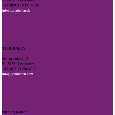
D - 51381 Leverkusen
+49 (0) 02171/394 46 46
info@zaunhafen.de
STEINHAFEN
Schlangenhecke 2
D - 51381 Leverkusen
+49 (0) 2171/394 46 51
info@steinhafen.com
Öffnungszeiten: