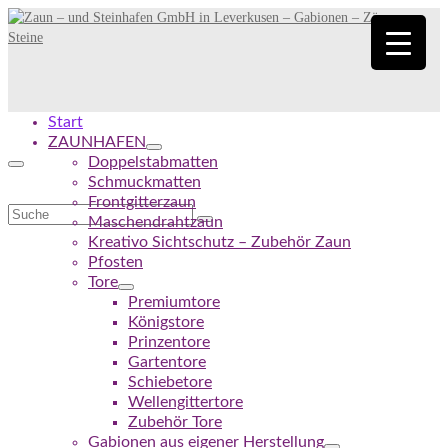
Start
ZAUNHAFEN
Doppelstabmatten
Schmuckmatten
Frontgitterzaun
Suche
Maschendrahtzaun
nach:
Kreativo Sichtschutz – Zubehör Zaun
Pfosten
Tore
Premiumtore
Königstore
Prinzentore
Gartentore
Schiebetore
Wellengittertore
Zubehör Tore
Gabionen aus eigener Herstellung