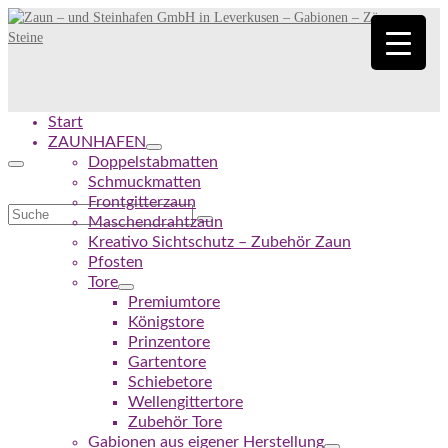
Start
ZAUNHAFEN
Doppelstabmatten
Schmuckmatten
Frontgitterzaun
Suche
Maschendrahtzaun
nach:
Kreativo Sichtschutz – Zubehör Zaun
Pfosten
Tore
Premiumtore
Königstore
Prinzentore
Gartentore
Schiebetore
Wellengittertore
Zubehör Tore
Gabionen aus eigener Herstellung