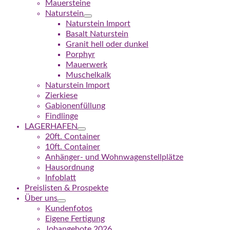
Mauersteine
Naturstein
Naturstein Import
Basalt Naturstein
Granit hell oder dunkel
Porphyr
Mauerwerk
Muschelkalk
Naturstein Import
Zierkiese
Gabionenfüllung
Findlinge
LAGERHAFEN
20ft. Container
10ft. Container
Anhänger- und Wohnwagenstellplätze
Hausordnung
Infoblatt
Preislisten & Prospekte
Über uns
Kundenfotos
Eigene Fertigung
Jobangebote 2026