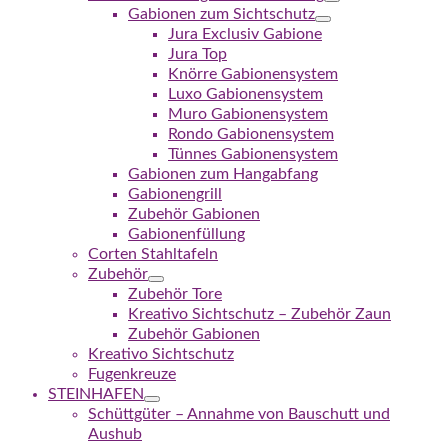
Gabionen zum Sichtschutz
Jura Exclusiv Gabione
Jura Top
Knörre Gabionensystem
Luxo Gabionensystem
Muro Gabionensystem
Rondo Gabionensystem
Tünnes Gabionensystem
Gabionen zum Hangabfang
Gabionengrill
Zubehör Gabionen
Gabionenfüllung
Corten Stahltafeln
Zubehör
Zubehör Tore
Kreativo Sichtschutz – Zubehör Zaun
Zubehör Gabionen
Kreativo Sichtschutz
Fugenkreuze
STEINHAFEN
Schüttgüter – Annahme von Bauschutt und
Aushub