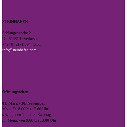
STEINHAFEN
Schlangenhecke 2
D - 51381 Leverkusen
+49 (0) 2171/394 46 51
info@steinhafen.com
Öffnungszeiten:
01. März - 30. November
Mo. - Fr. 8.00 bis 17.00 Uhr
sowie jeden 1. und 3. Samstag
im Monat von 9.00 bis 13.00 Uhr